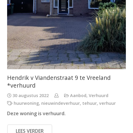
Hendrik v Viandenstraat 9 te Vreeland
*verhuurd
30 augustus 2022
Aanbod
,
Verhuurd
huurwoning
,
nieuwindeverhuur
,
tehuur
,
verhuur
Deze woning is verhuurd.
LEES VERDER